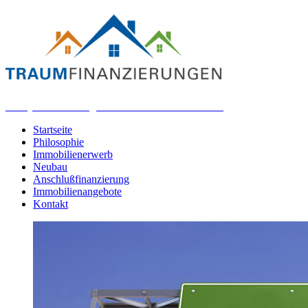
Analyse - Beratung - freie Darlehensvermittlung
Startseite
Philosophie
Immobilienerwerb
Neubau
Anschlußfinanzierung
Immobilienangebote
Kontakt